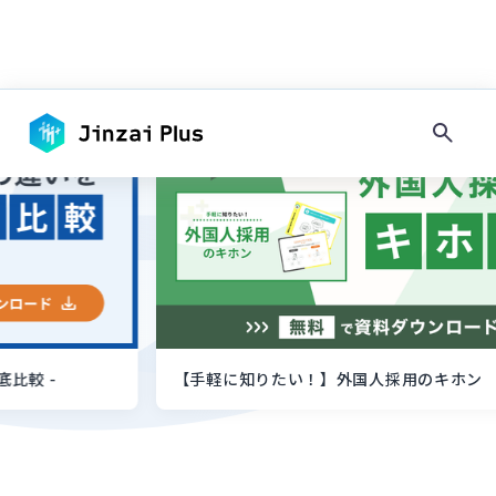
キーワードで探す
タグで探す
#
採用情報
#
コンプライアンス
#
その他地域
#
フィリピン
#
ネパール
#
ミャンマー
#
地方
#
大都市圏
#
住居
#
日本語教育
#
マネジメント
#
入社準備・手続き
#
内定・契約
#
面接・選考
#
求人作成
#
その他在留資格
#
留学生・家族滞在
#
永住者・定住者
#
技能実習
#
技術・人文知識・国際業務
【手軽に知りたい！】外国人採用のキホン
#
農業・水産業
#
宿泊・飲食
#
介護・福祉
#
建設業
#
製造業
#
IT・システム開発
#
在留資格
#
手続き
#
インドネシア
Slide 3 of 5.
#
ベトナム
#
試験
#
特定技能
#
採用