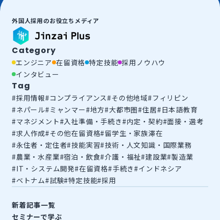
外国人採用のお役立ちメディア
Category
エンジニア
在留資格
特定技能
採用ノウハウ
インタビュー
Tag
#
採用情報
#
コンプライアンス
#
その他地域
#
フィリピン
#
ネパール
#
ミャンマー
#
地方
#
大都市圏
#
住居
#
日本語教育
#
マネジメント
#
入社準備・手続き
#
内定・契約
#
面接・選考
#
求人作成
#
その他在留資格
#
留学生・家族滞在
#
永住者・定住者
#
技能実習
#
技術・人文知識・国際業務
#
農業・水産業
#
宿泊・飲食
#
介護・福祉
#
建設業
#
製造業
#
IT・システム開発
#
在留資格
#
手続き
#
インドネシア
#
ベトナム
#
試験
#
特定技能
#
採用
新着記事一覧
セミナーで学ぶ