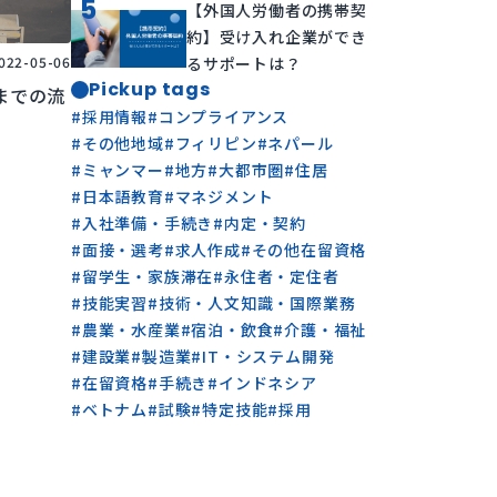
5
【外国人労働者の携帯契
約】受け入れ企業ができ
022-05-06
るサポートは？
Pickup tags
までの流
#
採用情報
#
コンプライアンス
#
その他地域
#
フィリピン
#
ネパール
#
ミャンマー
#
地方
#
大都市圏
#
住居
#
日本語教育
#
マネジメント
#
入社準備・手続き
#
内定・契約
#
面接・選考
#
求人作成
#
その他在留資格
#
留学生・家族滞在
#
永住者・定住者
#
技能実習
#
技術・人文知識・国際業務
#
農業・水産業
#
宿泊・飲食
#
介護・福祉
#
建設業
#
製造業
#
IT・システム開発
#
在留資格
#
手続き
#
インドネシア
#
ベトナム
#
試験
#
特定技能
#
採用