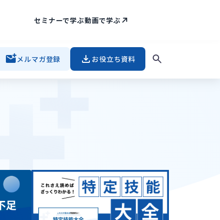
セミナーで学ぶ
動画で学ぶ
メルマガ登録
お役立ち資料
メント
#
入社準備・手続き
#
内定・契約
#
面接・選考
宿泊・飲食
#
介護・福祉
#
建設業
#
製造業