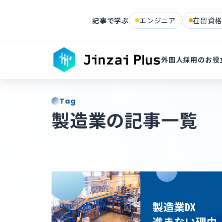
記事で学ぶ
エンジニア
在留資
TOP
-
タグ：
製造業
外国人採用のお役
キーワードで探す
Tag
タグで探す
製造業の記事一覧
#
採用情報
#
コンプライアンス
#
その他地域
#
フィリ
#
求人作成
#
その他在留資格
#
留学生・家族滞在
#
永
#
IT・システム開発
#
在留資格
#
手続き
#
インドネシ