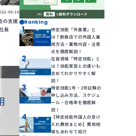
022-09-16
能の支援
Ranking
1
方社長
特定技能「外食業」と
は？飲食店での外国人雇
用方法・業務内容・注意
点を徹底解説！
2
在留資格「特定技能」と
は？技能実習との違いも
含めてわかりやすく解
説！
3
特定技能1号・2号試験の
申し込み方法、スケジュ
ール・合格率を徹底解
説！
4
【特定技能外国人の受け
入れ費用まとめ】費用相
場もあわせて紹介