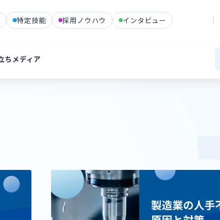
格
特定技能
採用ノウハウ
インタビュー
立ちメディア
ピン
#
ネパール
#
ミャンマー
#
地方
#
大都市圏
#
住居
#
日本語教育
#
マネジ
住者・定住者
#
技能実習
#
技術・人文知識・国際業務
#
農業・水産業
#
ア
#
ベトナム
#
試験
#
特定技能
#
採用