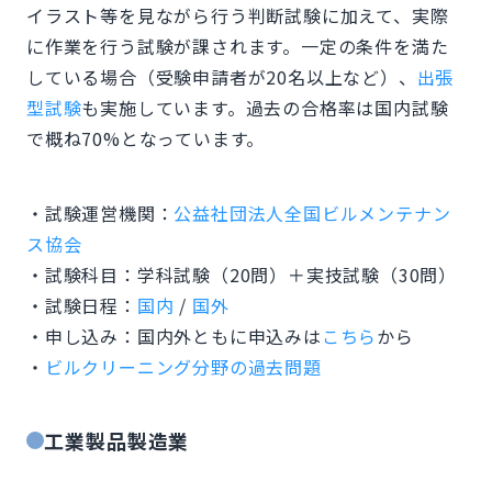
イラスト等を見ながら行う判断試験に加えて、実際
に作業を行う試験が課されます。一定の条件を満た
している場合（受験申請者が20名以上など）、
出張
型試験
も実施しています。過去の合格率は国内試験
で概ね70%となっています。
・試験運営機関：
公益社団法人全国ビルメンテナン
ス協会
・試験科目：学科試験（20問）＋実技試験（30問）
・試験日程：
国内
/
国外
・申し込み：国内外ともに申込みは
こちら
から
・
ビルクリーニング分野の過去問題
‍工業製品製造業