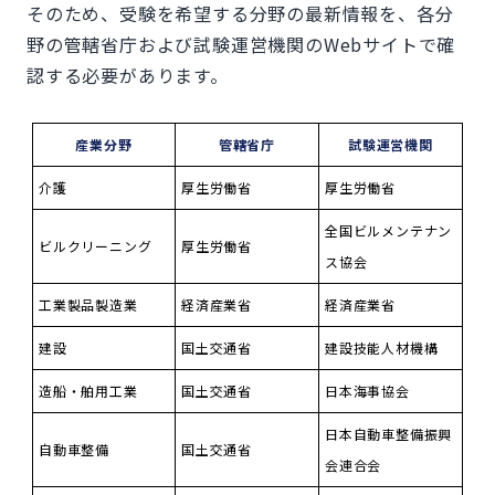
そのため、受験を希望する分野の最新情報を、各分
野の管轄省庁および試験運営機関のWebサイトで確
認する必要があります。
産業分野
管轄省庁
試験運営機関
介護
厚生労働省
厚生労働省
全国ビルメンテナン
ビルクリーニング
厚生労働省
ス協会
工業製品製造業
経済産業省
経済産業省
建設
国土交通省
建設技能人材機構
造船・舶用工業
国土交通省
日本海事協会
日本自動車整備振興
自動車整備
国土交通省
会連合会