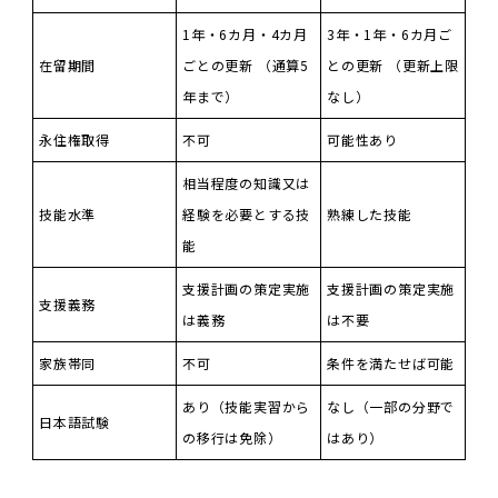
1年・6カ月・4カ月
3年・1年・6カ月ご
在留期間
ごとの更新 （通算5
との更新 （更新上限
年まで）
なし）
永住権取得
不可
可能性あり
相当程度の知識又は
技能水準
経験を必要とする技
熟練した技能
能
支援計画の策定実施
支援計画の策定実施
支援義務
は義務
は不要
家族帯同
不可
条件を満たせば可能
あり（技能実習から
なし（一部の分野で
日本語試験
の移行は免除）
はあり）