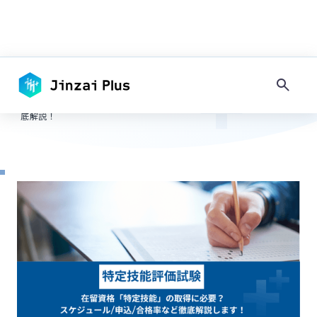
TOP
-
特定技能
キーワードで探す
特定技能1号・2号試験の申し込み方法、スケジュール・合格率を徹
-
底解説！
タグで探す
#
採用情報
#
コンプライアンス
#
その他地域
#
フィリピン
#
ネパール
#
ミャンマー
#
地方
#
大都市圏
#
住居
#
日本語教育
#
マネジメント
#
入社準備・手続き
#
内定・契約
#
面接・選考
#
求人作成
#
その他在留資格
#
留学生・家族滞在
#
永住者・定住者
#
技能実習
#
技術・人文知識・国際業務
#
農業・水産業
#
宿泊・飲食
#
介護・福祉
#
建設業
#
製造業
#
IT・システム開発
#
在留資格
#
手続き
#
インドネシア
#
ベトナム
#
試験
#
特定技能
#
採用