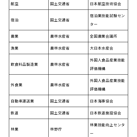
航空
国土交通省
日本航空技術協会
宿泊業技能試験セン
宿泊
国土交通省
ター
農業
農林水産省
全国農業会議所
漁業
農林水産省
大日本水産会
外国人食品産業技能
飲食料品製造業
農林水産省
評価機構
外国人食品産業技能
外食業
農林水産省
評価機構
自動車運送業
国土交通省
日本海事協会
鉄道
国土交通省
日本鉄道施設協会
林業技能向上センタ
林業
林野庁
ー