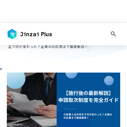
TOP
-
在留資格
キーワードで探す
【施行後の最新解説】申請取次制度を完全ガイド｜行政書士法の改
-
正で何が変わった？企業の対応策まで徹底解説！
タグで探す
#
採用情報
#
コンプライアンス
#
その他地域
#
フィリピン
#
ネパール
#
ミャンマー
#
地方
#
大都市圏
#
住居
#
日本語教育
#
マネジメント
#
入社準備・手続き
#
内定・契約
#
面接・選考
#
求人作成
#
その他在留資格
#
留学生・家族滞在
#
永住者・定住者
#
技能実習
#
技術・人文知識・国際業務
#
農業・水産業
#
宿泊・飲食
#
介護・福祉
#
建設業
#
製造業
#
IT・システム開発
#
在留資格
#
手続き
#
インドネシア
#
ベトナム
#
試験
#
特定技能
#
採用