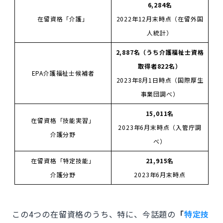
6,284名
在留資格「介護」
2022年12月末時点（
在留外国
人統計
）
2,887名（うち介護福祉士資格
取得者822名）
EPA介護福祉士候補者
2023年8月1日時点（
国際厚生
事業団
調べ）
15,011名
在留資格「技能実習」
2023年6月末時点（
入管庁
調
介護分野
べ）
在留資格「特定技能」
21,915名
介護分野
2023年6月末時点
この4つの在留資格のうち、特に、今話題の
「
特定技