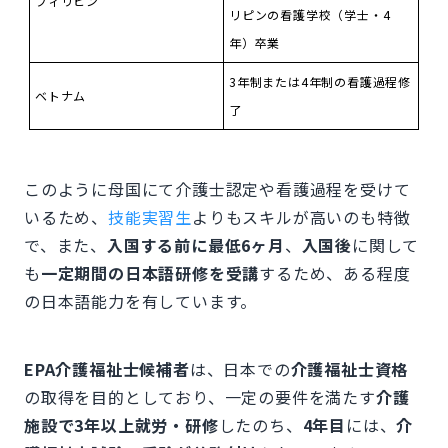
フィリピン
リピンの看護学校（学士・4
年）卒業
3年制または4年制の看護過程修
ベトナム
了
このように母国にて介護士認定や看護過程を受けて
いるため、
技能実習生
よりもスキルが高いのも特徴
で、また、
入国する前に最低6ヶ月
、
入国後
に関して
も
一定期間の日本語研修を受講
するため、ある程度
の日本語能力を有しています。
EPA介護福祉士候補者
は、日本での
介護福祉士資格
の取得を目的としており、一定の要件を満たす
介護
施設で3年以上就労・研修
したのち、
4年目
には、
介