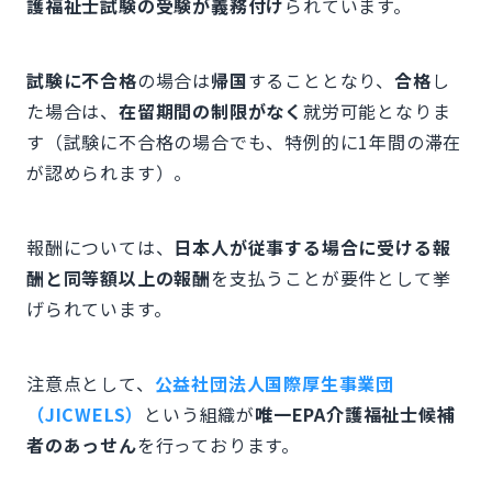
護福祉士試験の受験が義務付け
られています。
試験に不合格
の場合は
帰国
することとなり、
合格
し
た場合は、
在留期間の制限がなく
就労可能となりま
す（試験に不合格の場合でも、特例的に1年間の滞在
が認められます）。
報酬については、
日本人が従事する場合に受ける報
酬と同等額以上の報酬
を支払うことが要件として挙
げられています。
注意点として、
公益社団法人国際厚生事業団
（JICWELS）
という組織が
唯一EPA介護福祉士候補
者のあっせん
を行っております。