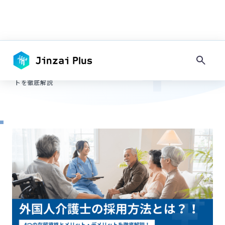
TOP
-
採用ノウハウ
キーワードで探す
外国人介護士の採用方法とは？4つの在留資格別メリット・デメリッ
-
トを徹底解説
タグで探す
#
採用情報
#
コンプライアンス
#
その他地域
#
フィリピン
#
ネパール
#
ミャンマー
#
地方
#
大都市圏
#
住居
#
日本語教育
#
マネジメント
#
入社準備・手続き
#
内定・契約
#
面接・選考
#
求人作成
#
その他在留資格
#
留学生・家族滞在
#
永住者・定住者
#
技能実習
#
技術・人文知識・国際業務
#
農業・水産業
#
宿泊・飲食
#
介護・福祉
#
建設業
#
製造業
#
IT・システム開発
#
在留資格
#
手続き
#
インドネシア
#
ベトナム
#
試験
#
特定技能
#
採用