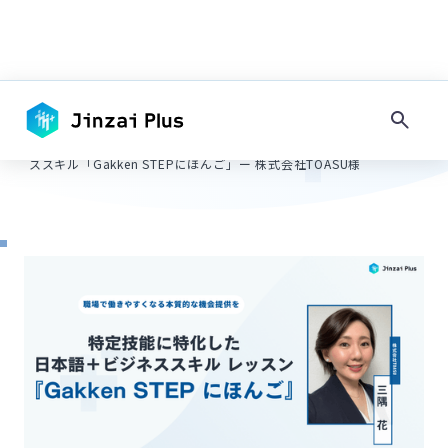
TOP
-
インタビュー
キーワードで探す
日本語を教えることが目的ではない｜特定技能向け日本語＋ビジネ
-
ススキル「Gakken STEPにほんご」ー 株式会社TOASU様
タグで探す
#
採用情報
#
コンプライアンス
#
その他地域
#
フィリピン
#
ネパール
#
ミャンマー
#
地方
#
大都市圏
#
住居
#
日本語教育
#
マネジメント
#
入社準備・手続き
#
内定・契約
#
面接・選考
#
求人作成
#
その他在留資格
#
留学生・家族滞在
#
永住者・定住者
#
技能実習
#
技術・人文知識・国際業務
#
農業・水産業
#
宿泊・飲食
#
介護・福祉
#
建設業
#
製造業
#
IT・システム開発
#
在留資格
#
手続き
#
インドネシア
#
ベトナム
#
試験
#
特定技能
#
採用