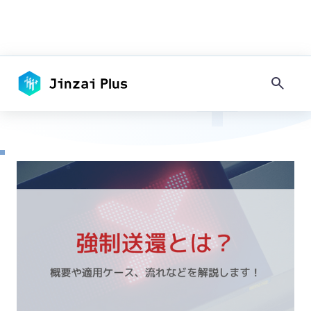
TOP
-
採用ノウハウ
キーワードで探す
-
【強制送還とは】概要や適用ケース、流れなどをわかりやすく解説
タグで探す
#
採用情報
#
コンプライアンス
#
その他地域
#
フィリピン
#
ネパール
#
ミャンマー
#
地方
#
大都市圏
#
住居
#
日本語教育
#
マネジメント
#
入社準備・手続き
#
内定・契約
#
面接・選考
#
求人作成
#
その他在留資格
#
留学生・家族滞在
#
永住者・定住者
#
技能実習
#
技術・人文知識・国際業務
#
農業・水産業
#
宿泊・飲食
#
介護・福祉
#
建設業
#
製造業
#
IT・システム開発
#
在留資格
#
手続き
#
インドネシア
#
ベトナム
#
試験
#
特定技能
#
採用