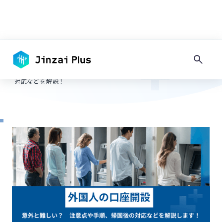
TOP
-
採用ノウハウ
キーワードで探す
外国人の銀行口座を開設するのは難しい？注意点や手順、帰国後の
-
対応などを解説！
タグで探す
#
採用情報
#
コンプライアンス
#
その他地域
#
フィリピン
#
ネパール
#
ミャンマー
#
地方
#
大都市圏
#
住居
#
日本語教育
#
マネジメント
#
入社準備・手続き
#
内定・契約
#
面接・選考
#
求人作成
#
その他在留資格
#
留学生・家族滞在
#
永住者・定住者
#
技能実習
#
技術・人文知識・国際業務
#
農業・水産業
#
宿泊・飲食
#
介護・福祉
#
建設業
#
製造業
#
IT・システム開発
#
在留資格
#
手続き
#
インドネシア
#
ベトナム
#
試験
#
特定技能
#
採用